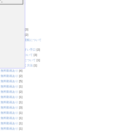
す。
タイ国内の交通
[3]
フードコート
[1]
マナー編
[1]
レストラン編
[2]
屋台編
[1]
旅の安全について
[3]
日本から情報収集
[2]
日本から飛行機・渡航について
[3]
日本人が騙されやすい手口
[2]
海外で使う言葉について
[3]
海外のトイレ事情について
[1]
海外旅行を安く行く方法
[1]
無料動画あり
[4]
無料動画あり
[2]
無料動画あり
[5]
無料動画あり
[1]
無料動画あり
[2]
無料動画あり
[1]
無料動画あり
[1]
無料動画あり
[3]
無料動画あり
[1]
無料動画あり
[1]
無料動画あり
[1]
無料動画あり
[1]