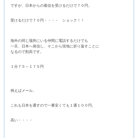
ですが、日本からの着信を受けるだけで７０円。
受けるだけで７０円・・・・ ショック！！
海外の同じ場所にいる仲間に電話するだけでも
一旦、日本へ発信し、そこから現地に折り返すことに
なるので割高です。
１分７５～１７５円
例えばメール。
これも日本を通すので一番安くても１通１００円。
高い・・・・