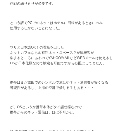
作戦の練り直りが必要です。
という訳でPCでのネットはホテルに回線があるときにのみ
使用するしかないことになった。
ワリと日本語OK！の看板を出した
ネットカフェならぬ有料ネットスペース？が観光客が
集まるところにあるのでYAHOO!MAILなどWEBメールは使えるし
OSが日本仕様なので検索も可能ですから心配はしてません。
携帯はまだ成田でのレンタルで通話やネット通信費が安くなる
可能性があるし、上海の空港で借りる手もある・・・
が、OSというか携帯本体がタイ語仕様なので
携帯からのネット通信は、ほぼ不可かと。