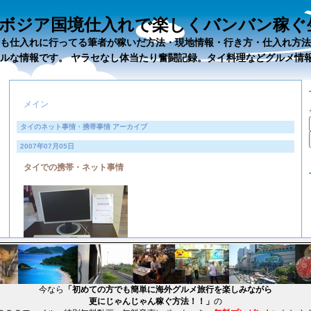
ボジア国境仕入れで楽しくバンバン稼ぐ
も仕入れに行ってる筆者が稼いだ方法・現地情報・行き方・仕入れ方法
ルな情報です。 ヤラセなし体当たり奮闘記録。タイ料理などグルメ情
メイン
タイのネット事情・携帯事情 アーカイブ
2007年07月05日
タイでの携帯・ネット事情
今なら
「初めての方でも簡単に海外グルメ旅行を楽しみながら
『初めての方でも簡単に
更にじゃんじゃん稼ぐ方法！！」
の