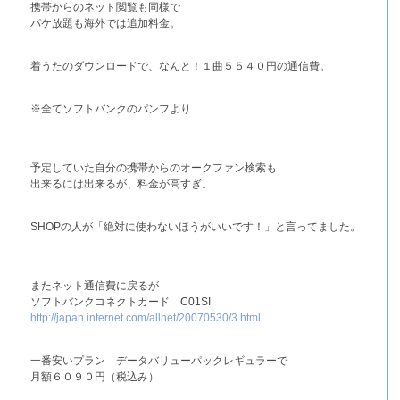
携帯からのネット閲覧も同様で
パケ放題も海外では追加料金。
着うたのダウンロードで、なんと！１曲５５４０円の通信費。
※全てソフトバンクのパンフより
予定していた自分の携帯からのオークファン検索も
出来るには出来るが、料金が高すぎ。
SHOPの人が「絶対に使わないほうがいいです！」と言ってました。
またネット通信費に戻るが
ソフトバンクコネクトカード C01SI
http://japan.internet.com/allnet/20070530/3.html
一番安いプラン データバリューパックレギュラーで
月額６０９０円（税込み）