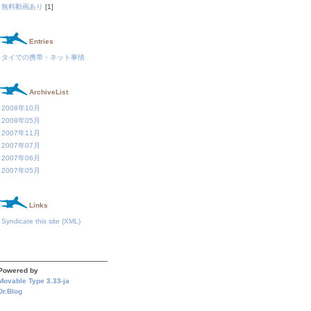
無料動画あり
[1]
Entries
タイでの携帯・ネット事情
ArchiveList
2008年10月
2008年05月
2007年11月
2007年07月
2007年06月
2007年05月
Links
Syndicate this site (XML)
Powered by
Movable Type 3.33-ja
Dr.Blog