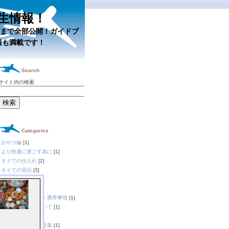
生情報！
まで全部公開！ガイドブ
報も満載です！
Search
サイト内の検索
Categories
おやつ編
[1]
より快適に過ごす為に
[1]
タイでの仕入れ
[2]
タイでの宿泊
[3]
タイのお酒編
[3]
タイのグルメ
[1]
タイのネット事情・携帯事情
[1]
タイの新空港について
[1]
タイへの道
[2]
タイ国内での情報収集
[1]