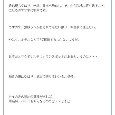
通信費もやはり、一旦、日本へ発信し、そこから現地に折り返すこと
になるので非常に割高です。
ですので、無線ランがある所でもない限り、料金的に使えない。
やはり、ホテルなどでPC接続するしかないようだ。
日本だとマクドナルドにもランスポットがあるというのに・・・
頼みの綱はやはり、成田で借りるレンタル携帯。
タイのみの契約の機種があれば
通話料・パケ代も安くなるのでは？？と予想。