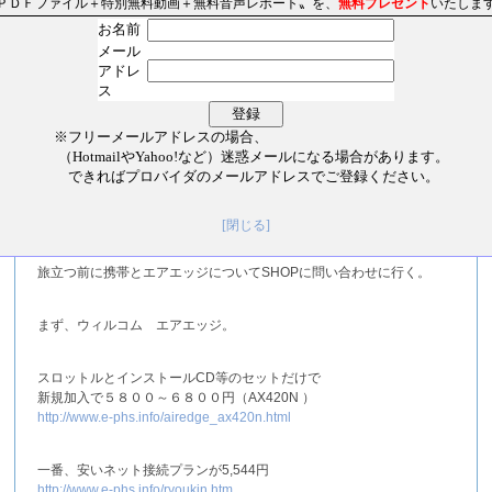
海外グルメ旅行を楽しみながら
ＰＤＦファイル＋特別無料動画＋無料音声レポート〟を、
無料プレゼント
いたしま
さらにじゃんじゃん稼ぐ方法！』
お名前
メール
アドレ
たった一回の仕入れで26万円も儲かっちゃった＼(^o^)／
ス
↓ ↓
※フリーメールアドレスの場合、
http://oversea-buyer.com/ic.htm
（HotmailやYahoo!など）迷惑メールになる場合があります。
できればプロバイダのメールアドレスでご登録ください。
の著者 山口裕一郎です。
[閉じる]
旅立つ前に携帯とエアエッジについてSHOPに問い合わせに行く。
まず、ウィルコム エアエッジ。
スロットルとインストールCD等のセットだけで
新規加入で５８００～６８００円（AX420N ）
http://www.e-phs.info/airedge_ax420n.html
一番、安いネット接続プランが5,544円
http://www.e-phs.info/ryoukin.htm